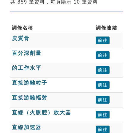
共 859 筆資料，每頁顯示 10 筆資料
索引選單
知識索引
單字索引
詞條名稱
詞條連結
皮質骨
生命大百科索引
前往
百分深劑量
前往
遊戲專區
的工作水平
前往
教學應用
直接游離粒子
前往
貓頭鷹博士
直接游離輻射
前往
直線（火脈腔）放大器
前往
直線加速器
前往