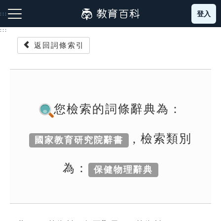
跳
登入
:::
到
主
:::
要
返回詞條索引
內
容
注音索引圖示
筆畫索引圖示
部首索引表圖示
您檢索的詞條辭典為：
, 檢索類別
國家教育研究院辭書
網站導覽
為：
保健物理辭典
生字詞彙表
成語故事