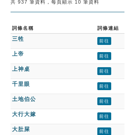
共 937 筆資料，每頁顯示 10 筆資料
索引選單
知識索引
單字索引
詞條名稱
詞條連結
三牲
生命大百科索引
前往
上帝
前往
遊戲專區
上神桌
前往
教學應用
千里眼
前往
貓頭鷹博士
土地伯公
前往
大行大嫁
前往
大肚屎
前往