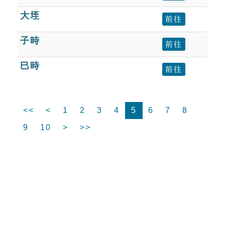
大垤
前往
子時
前往
巳時
前往
<<
<
1
2
3
4
5
6
7
8
9
10
>
>>