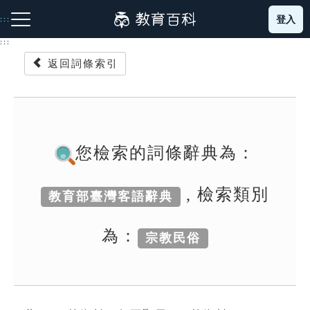
跳
登入
:::
到
主
:::
要
返回詞條索引
內
容
注音索引圖示
筆畫索引圖示
部首索引表圖示
您檢索的詞條辭典為：
, 檢索類別
教育部臺灣客語辭典
網站導覽
為：
宗教民俗
生字詞彙表
成語故事