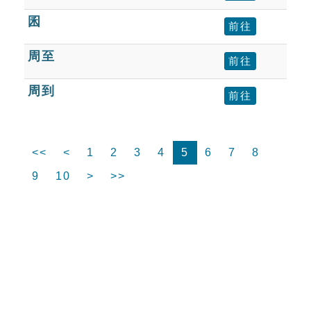
囷
前往
周至
前往
周到
前往
<<
<
1
2
3
4
5
6
7
8
9
10
>
>>