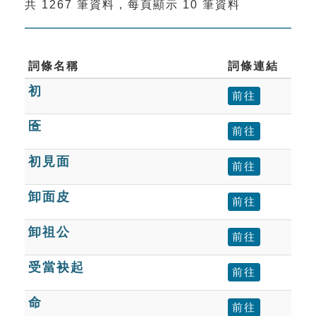
共 1267 筆資料，每頁顯示 10 筆資料
索引選單
知識索引
單字索引
詞條名稱
詞條連結
初
生命大百科索引
前往
匼
前往
遊戲專區
初見面
前往
教學應用
卸面皮
前往
貓頭鷹博士
卸祖公
前往
受當袂起
前往
命
前往