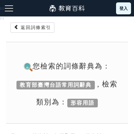
跳
登入
:::
到
主
:::
要
返回詞條索引
內
容
注音索引圖示
筆畫索引圖示
部首索引表圖示
您檢索的詞條辭典為：
, 檢索
教育部臺灣台語常用詞辭典
網站導覽
類別為：
形容用語
生字詞彙表
成語故事