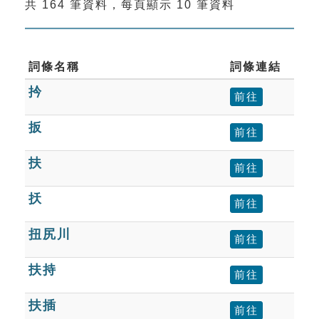
共 164 筆資料，每頁顯示 10 筆資料
索引選單
知識索引
單字索引
詞條名稱
詞條連結
扲
生命大百科索引
前往
扳
前往
遊戲專區
扶
前往
教學應用
扷
前往
貓頭鷹博士
扭尻川
前往
扶持
前往
扶插
前往