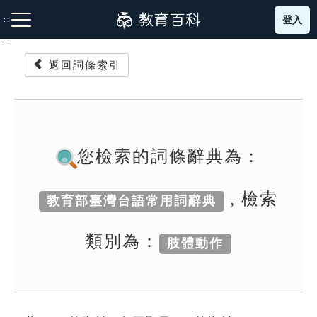
跳
登入
:::
到
主
:::
要
返回詞條索引
內
容
注音索引圖示
筆畫索引圖示
部首索引表圖示
您檢索的詞條辭典為：
, 檢索
教育部臺灣台語常用詞辭典
網站導覽
類別為：
肢體動作
生字詞彙表
成語故事