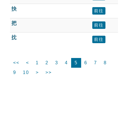
抉
前往
把
前往
抌
前往
<<
<
1
2
3
4
5
6
7
8
9
10
>
>>