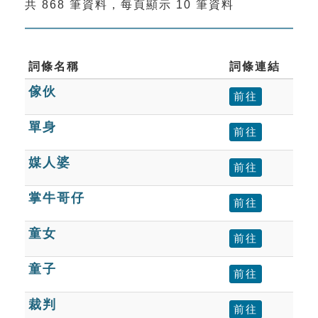
共 868 筆資料，每頁顯示 10 筆資料
索引選單
知識索引
單字索引
詞條名稱
詞條連結
傢伙
生命大百科索引
前往
單身
前往
遊戲專區
媒人婆
前往
教學應用
掌牛哥仔
前往
貓頭鷹博士
童女
前往
童子
前往
裁判
前往