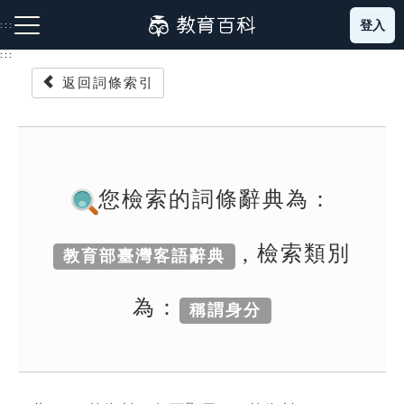
跳
登入
:::
到
主
:::
要
返回詞條索引
內
容
注音索引圖示
筆畫索引圖示
部首索引表圖示
您檢索的詞條辭典為：
, 檢索類別
教育部臺灣客語辭典
網站導覽
為：
稱謂身分
生字詞彙表
成語故事