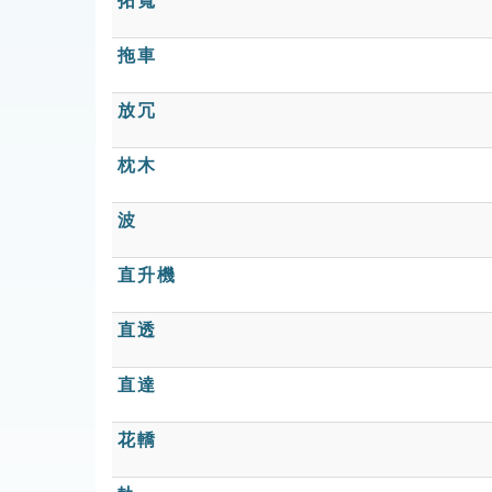
拓寬
拖車
放冗
枕木
波
直升機
直透
直達
花轎