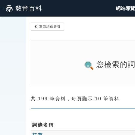
跳
網站導覽
:::
到
主
:::
要
返回詞條索引
內
容
您檢索的
共 199 筆資料，每頁顯示 10 筆資料
詞條名稱