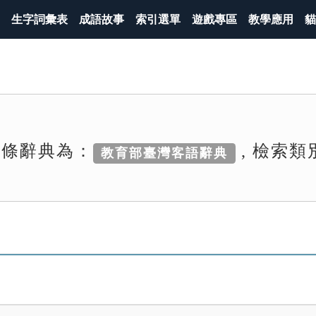
生字詞彙表
成語故事
索引選單
遊戲專區
教學應用
貓
詞條辭典為：
, 檢索類
教育部臺灣客語辭典