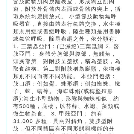
節肢動物肌肉脫離表皮，形成獨立肌肉
束，附於外骨骼內表面或骨骼內突上，循
環系統均屬開放式。 小型節肢動物無呼
吸器官，直接由體表行氣體交換，水生種
類則用鰓或書鰓呼吸，陸生種類是用書肺
或氣管呼吸。除昆蟲綱之外，依分類有:
1. 三葉蟲亞門：(已滅絕)三葉蟲綱 2. 螯
肢亞門： 身體分胸部與腹部，無觸角，
頭胸部第一對附肢呈螯狀，稱為螯肢，為
取食結構。第二對附肢稱為腳鬚，依物種
類別不同而有不同功能。 本亞門包括：
肢口綱：例如鱟。蛛形綱：例如蜘蛛、蠍
子、蜱、螨等。 海蜘蛛綱(或稱堅殖腺
綱):海生小型動物，形態與蜘蛛相似，約
有500種，底棲，以苔蘚、水螅、藻類或
微生物為食。 3. 甲殼亞門： 約有
31,000 多種，具兩對觸角，雙肢型附
肢，但不同體區有不同形態與機能的分