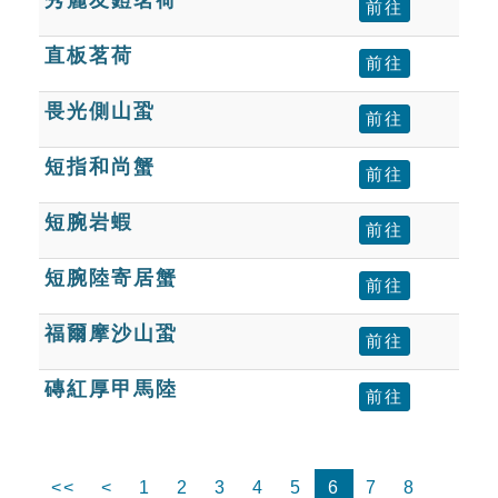
前往
直板茗荷
前往
畏光側山蛩
前往
短指和尚蟹
前往
短腕岩蝦
前往
短腕陸寄居蟹
前往
福爾摩沙山蛩
前往
磚紅厚甲馬陸
前往
<<
<
1
2
3
4
5
6
7
8