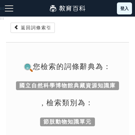
跳
登入
:::
到
主
:::
要
返回詞條索引
內
容
注音索引圖示
筆畫索引圖示
部首索引表圖示
您檢索的詞條辭典為：
國立自然科學博物館典藏資源知識庫
網站導覽
, 檢索類別為：
生字詞彙表
節肢動物知識單元
成語故事