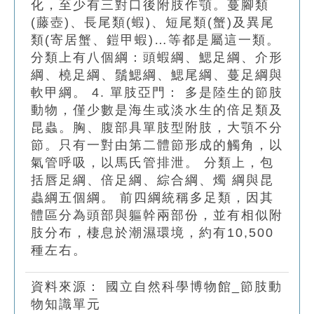
化，至少有三對口後附肢作顎。蔓腳類
(藤壺)、長尾類(蝦)、短尾類(蟹)及異尾
類(寄居蟹、鎧甲蝦)…等都是屬這一類。
分類上有八個綱：頭蝦綱、鰓足綱、介形
綱、橈足綱、鬚鰓綱、鰓尾綱、蔓足綱與
軟甲綱。 4. 單肢亞門： 多是陸生的節肢
動物，僅少數是海生或淡水生的倍足類及
昆蟲。胸、腹部具單肢型附肢，大顎不分
節。只有一對由第二體節形成的觸角，以
氣管呼吸，以馬氏管排泄。 分類上，包
括唇足綱、倍足綱、綜合綱、燭 綱與昆
蟲綱五個綱。 前四綱統稱多足類，因其
體區分為頭部與軀幹兩部份，並有相似附
肢分布，棲息於潮濕環境，約有10,500
種左右。
資料來源：
國立自然科學博物館_節肢動
物知識單元