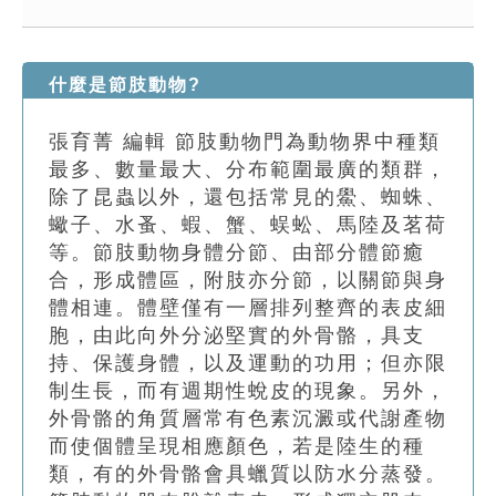
索引選單
知識索引
什麼是節肢動物?
單字索引
張育菁 編輯 節肢動物門為動物界中種類
生命大百科索引
最多、數量最大、分布範圍最廣的類群，
除了昆蟲以外，還包括常見的鱟、蜘蛛、
遊戲專區
蠍子、水蚤、蝦、蟹、蜈蚣、馬陸及茗荷
等。節肢動物身體分節、由部分體節癒
教學應用
合，形成體區，附肢亦分節，以關節與身
體相連。體壁僅有一層排列整齊的表皮細
貓頭鷹博士
胞，由此向外分泌堅實的外骨骼，具支
持、保護身體，以及運動的功用；但亦限
制生長，而有週期性蛻皮的現象。另外，
外骨骼的角質層常有色素沉澱或代謝產物
而使個體呈現相應顏色，若是陸生的種
類，有的外骨骼會具蠟質以防水分蒸發。