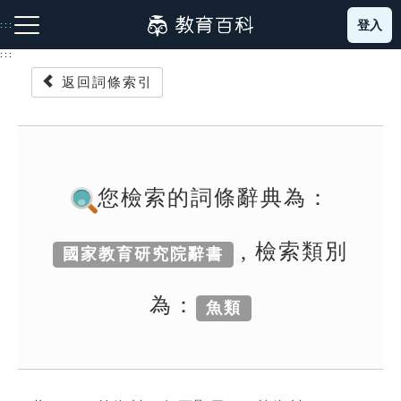
跳
登入
:::
到
主
:::
要
返回詞條索引
內
容
注音索引圖示
筆畫索引圖示
部首索引表圖示
您檢索的詞條辭典為：
, 檢索類別
國家教育研究院辭書
網站導覽
為：
魚類
生字詞彙表
成語故事