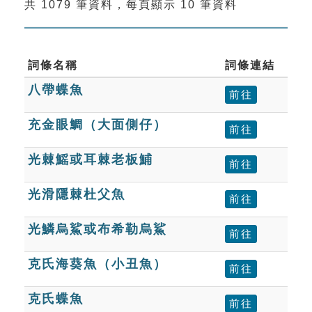
共 1079 筆資料，每頁顯示 10 筆資料
索引選單
知識索引
單字索引
詞條名稱
詞條連結
八帶蝶魚
生命大百科索引
前往
充金眼鯛（大面側仔）
前往
遊戲專區
光棘鰩或耳棘老板鯆
前往
教學應用
光滑隱棘杜父魚
前往
貓頭鷹博士
光鱗烏鯊或布希勒烏鯊
前往
克氏海葵魚（小丑魚）
前往
克氏蝶魚
前往