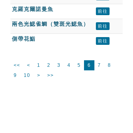
克羅克爾諾曼魚
前往
兩色光鰓雀鯛（雙斑光鰓魚）
前往
側帶花鮨
前往
<<
<
1
2
3
4
5
6
7
8
9
10
>
>>