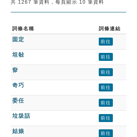
共 1267 筆資料，每頁顯示 10 筆資料
索引選單
知識索引
單字索引
詞條名稱
詞條連結
固定
生命大百科索引
前往
坦敧
前往
遊戲專區
奅
前往
教學應用
奇巧
前往
貓頭鷹博士
委任
前往
垃圾話
前往
姑娘
前往