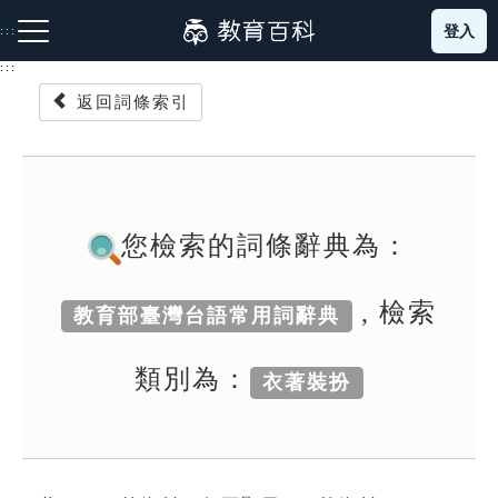
跳
登入
:::
到
主
:::
要
返回詞條索引
內
容
注音索引圖示
筆畫索引圖示
部首索引表圖示
您檢索的詞條辭典為：
, 檢索
教育部臺灣台語常用詞辭典
網站導覽
類別為：
衣著裝扮
生字詞彙表
成語故事