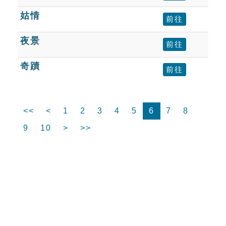
姑情
前往
夜景
前往
奇蹟
前往
<<
<
1
2
3
4
5
6
7
8
9
10
>
>>