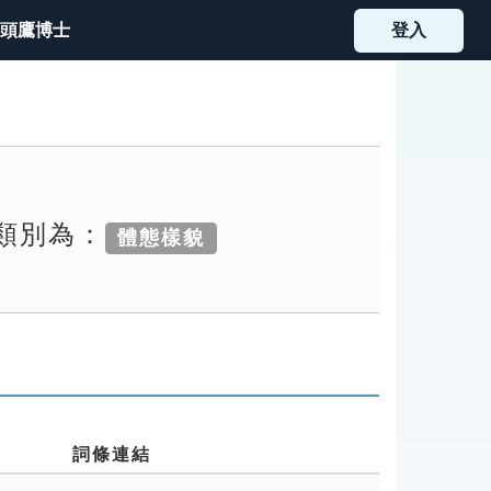
頭鷹博士
登入
索類別為：
體態樣貌
詞條連結