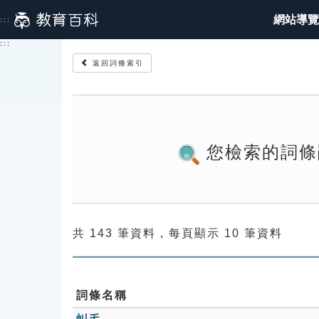
跳
網站導覽
:::
到
主
:::
要
返回詞條索引
內
容
您檢索的詞條
共 143 筆資料，每頁顯示 10 筆資料
詞條名稱