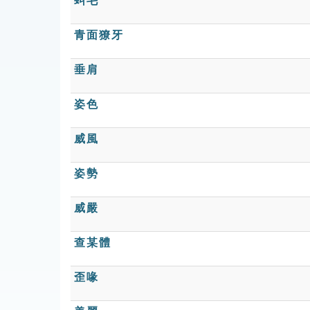
虯毛
青面獠牙
垂肩
姿色
威風
姿勢
威嚴
查某體
歪喙