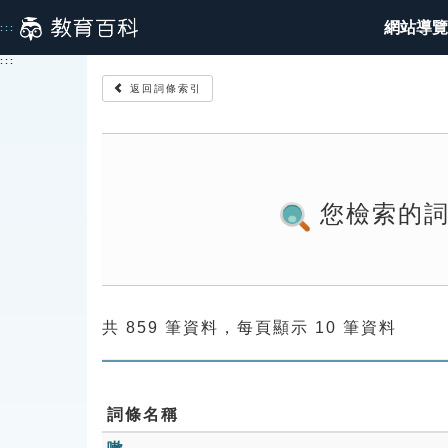
跳
網站導覽
:::
到
主
:::
要
返回詞條索引
內
容
您檢索的
共 859 筆資料，每頁顯示 10 筆資料
詞條名稱