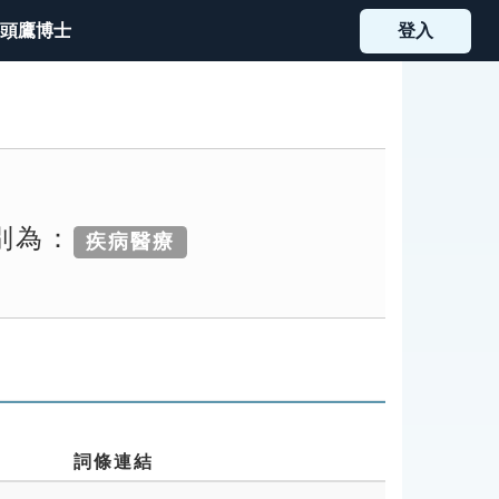
頭鷹博士
登入
別為：
疾病醫療
詞條連結