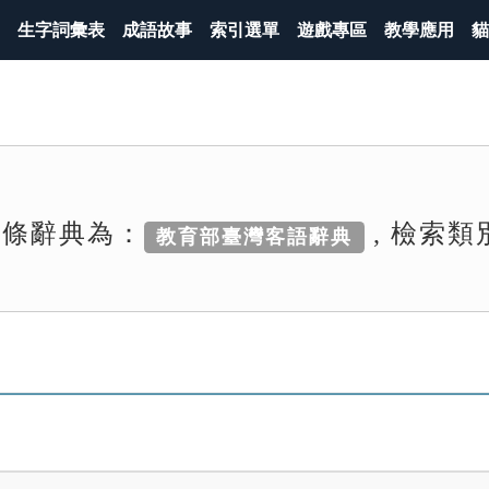
生字詞彙表
成語故事
索引選單
遊戲專區
教學應用
貓
詞條辭典為：
, 檢索類
教育部臺灣客語辭典