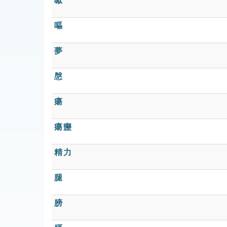
嗽
嘔
夢
慇
瘍
瘍癧
精力
腿
膀