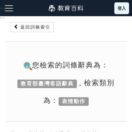
跳
登入
:::
到
主
:::
要
返回詞條索引
內
容
注音索引圖示
筆畫索引圖示
部首索引表圖示
您檢索的詞條辭典為：
, 檢索類別
教育部臺灣客語辭典
網站導覽
為：
表情動作
生字詞彙表
成語故事