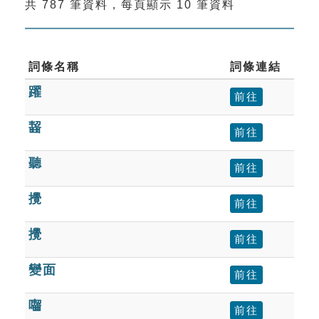
共 787 筆資料，每頁顯示 10 筆資料
索引選單
知識索引
單字索引
詞條名稱
詞條連結
躍
生命大百科索引
前往
齧
前往
遊戲專區
聽
前往
教學應用
攪
前往
貓頭鷹博士
攪
前往
變面
前往
囓
前往