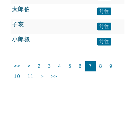
大郎伯
前往
子哀
前往
小郎叔
前往
<<
<
2
3
4
5
6
7
8
9
10
11
>
>>