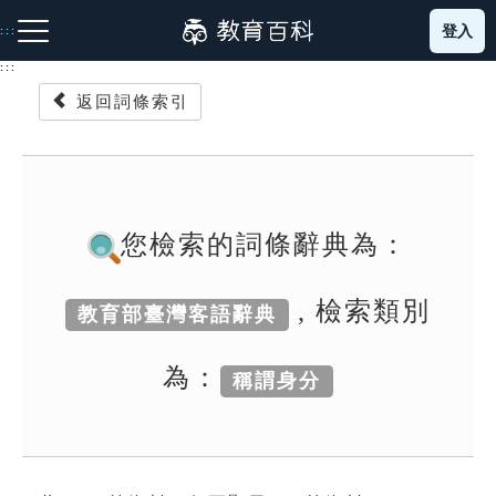
跳
登入
:::
到
主
:::
要
返回詞條索引
內
容
注音索引圖示
筆畫索引圖示
部首索引表圖示
您檢索的詞條辭典為：
, 檢索類別
教育部臺灣客語辭典
網站導覽
為：
稱謂身分
生字詞彙表
成語故事