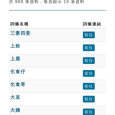
共 868 筆資料，每頁顯示 10 筆資料
索引選單
知識索引
單字索引
詞條名稱
詞條連結
三妻四妾
生命大百科索引
前往
上姓
前往
遊戲專區
上屋
前往
教學應用
乞食仔
前往
貓頭鷹博士
乞食哥
前往
大哀
前往
大姨
前往