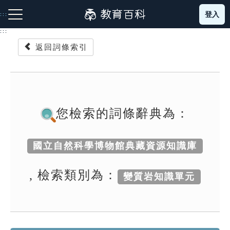
跳
登入
:::
到
主
:::
要
返回詞條索引
內
容
注音索引圖示
筆畫索引圖示
部首索引表圖示
您檢索的詞條辭典為：
國立自然科學博物館典藏資源知識庫
網站導覽
, 檢索類別為：
變質岩知識單元
生字詞彙表
成語故事