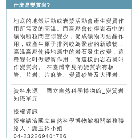
索引選單
什麼是變質岩?
知識索引
地底的地殼活動或岩漿活動會產生變質作
單字索引
用所需要的高溫。而高壓會使得岩石中的
礦物顆粒間空隙變少，促成礦物再結晶作
生命大百科索引
用，或產生原子排列較為緊密的新礦物，
高溫高壓使得地層中的岩石發生改變，這
遊戲專區
種變化叫做變質作用，而這樣的岩石就叫
作變質岩。 在臺灣常見的變質岩有板
教學應用
岩、片岩、片麻岩、變質砂岩及大理岩。
貓頭鷹博士
資料來源：
國立自然科學博物館_變質岩
知識單元
授權資訊：
授權請洽國立自然科學博物館相關業務聯
絡人：謝玉鈴小姐
04-23226940*786