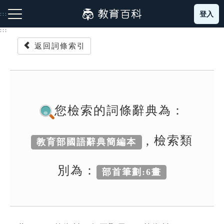
跳
登入
:::
到
主
:::
要
返回詞條索引
內
容
注音索引圖示
筆畫索引圖示
部首索引表圖示
您檢索的詞條辭典為：
, 檢索類
教育部國語辭典簡編本
網站導覽
別為：
部首筆劃:6畫
生字詞彙表
成語故事