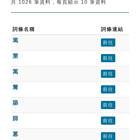
共 1026 筆資料，每頁顯示 10 筆資料
索引選單
知識索引
單字索引
詞條名稱
詞條連結
篤
生命大百科索引
前往
篥
前往
遊戲專區
篙
前往
教學應用
篝
前往
貓頭鷹博士
築
前往
篩
前往
篡
前往