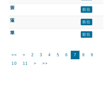
簑
前往
篷
前往
篳
前往
<<
<
2
3
4
5
6
7
8
9
10
11
>
>>