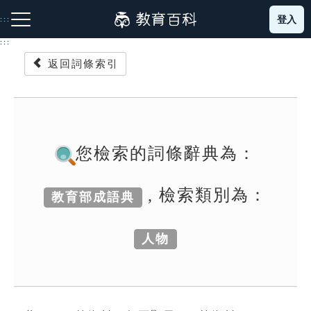
跳
登入
:::
到
主
:::
要
返回詞條索引
內
容
注音索引圖示
筆畫索引圖示
部首索引表圖示
您檢索的詞條辭典為：
, 檢索類別為：
教育部成語典
網站導覽
人物
生字詞彙表
成語故事