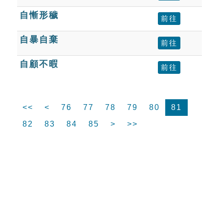
自慚形穢
前往
自暴自棄
前往
自顧不暇
前往
<<
<
76
77
78
79
80
81
82
83
84
85
>
>>