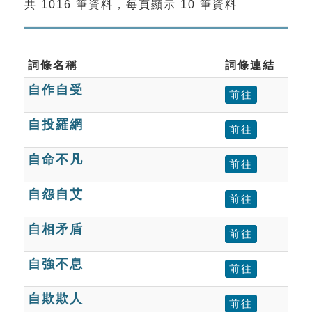
共 1016 筆資料，每頁顯示 10 筆資料
索引選單
知識索引
單字索引
詞條名稱
詞條連結
自作自受
生命大百科索引
前往
自投羅網
前往
遊戲專區
自命不凡
前往
教學應用
自怨自艾
前往
貓頭鷹博士
自相矛盾
前往
自強不息
前往
自欺欺人
前往