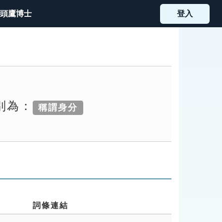
頭鷹博士
登入
別為：
稱謂身分
詞條連結