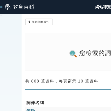
跳
網站導覽
:::
到
主
:::
要
返回詞條索引
內
容
您檢索的
共 868 筆資料，每頁顯示 10 筆資料
詞條名稱