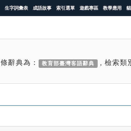
生字詞彙表
成語故事
索引選單
遊戲專區
教學應用
貓
詞條辭典為：
, 檢索類
教育部臺灣客語辭典