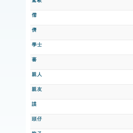
駕駛
儒
儕
學士
蕃
親人
親友
諜
頭仔