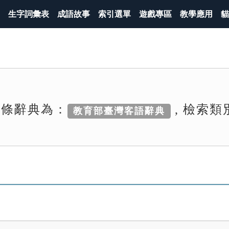
生字詞彙表
成語故事
索引選單
遊戲專區
教學應用
貓
詞條辭典為：
, 檢索類
教育部臺灣客語辭典