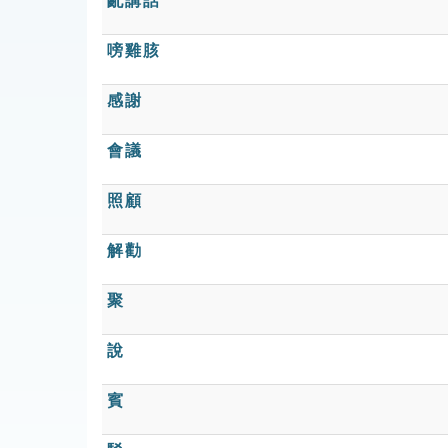
亂講話
嗙雞胲
感謝
會議
照顧
解勸
聚
說
賓