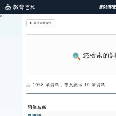
跳
網站導覽
:::
到
主
:::
要
返回詞條索引
內
容
您檢索的
共 1058 筆資料，每頁顯示 10 筆資料
詞條名稱