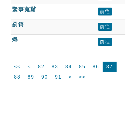
緊事寬辦
前往
罰徛
前往
蜷
前往
<<
<
82
83
84
85
86
87
88
89
90
91
>
>>