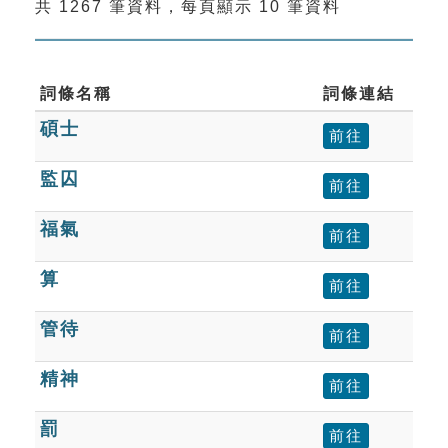
共 1267 筆資料，每頁顯示 10 筆資料
索引選單
知識索引
單字索引
詞條名稱
詞條連結
碩士
生命大百科索引
前往
監囚
前往
遊戲專區
福氣
前往
教學應用
算
前往
貓頭鷹博士
管待
前往
精神
前往
罰
前往