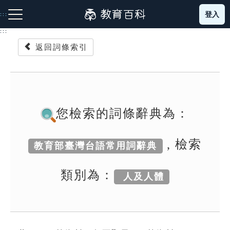
跳
登入
:::
到
主
:::
要
返回詞條索引
內
容
注音索引圖示
筆畫索引圖示
部首索引表圖示
您檢索的詞條辭典為：
, 檢索
教育部臺灣台語常用詞辭典
網站導覽
類別為：
人及人體
生字詞彙表
成語故事