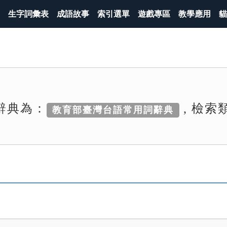
生字詞彙表
成語故事
索引選單
遊戲專區
教學應用
貓
辭典為：
, 檢索
教育部臺灣台語常用詞辭典