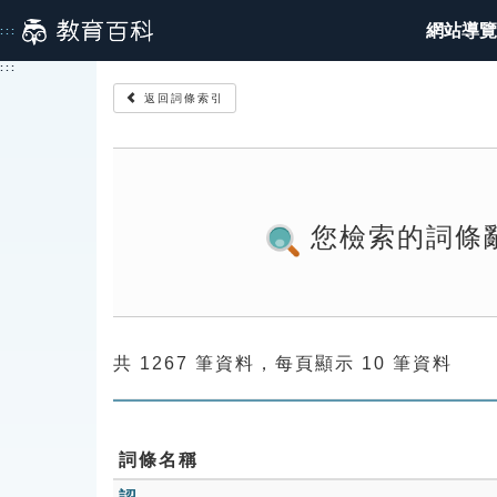
跳
網站導覽
:::
到
主
:::
要
返回詞條索引
內
容
您檢索的詞條
共 1267 筆資料，每頁顯示 10 筆資料
詞條名稱