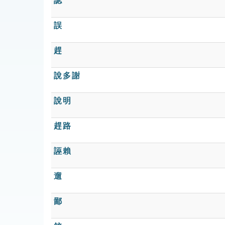
認
誤
趕
說多謝
說明
趕路
誣賴
遛
鄙