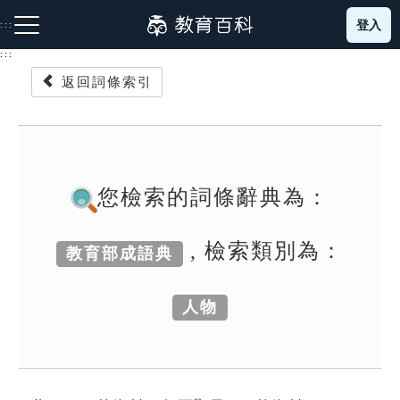
跳
登入
:::
到
主
:::
要
返回詞條索引
內
容
注音索引圖示
筆畫索引圖示
部首索引表圖示
您檢索的詞條辭典為：
, 檢索類別為：
教育部成語典
網站導覽
人物
生字詞彙表
成語故事