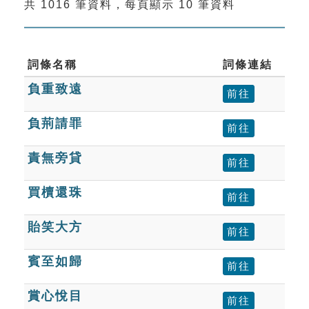
共 1016 筆資料，每頁顯示 10 筆資料
索引選單
知識索引
單字索引
詞條名稱
詞條連結
負重致遠
生命大百科索引
前往
負荊請罪
前往
遊戲專區
責無旁貸
前往
教學應用
買櫝還珠
前往
貓頭鷹博士
貽笑大方
前往
賓至如歸
前往
賞心悅目
前往