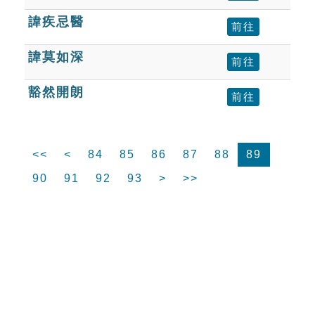
諱疾忌醫
前往
諱莫如深
前往
豁然開朗
前往
<<
<
84
85
86
87
88
89
90
91
92
93
>
>>