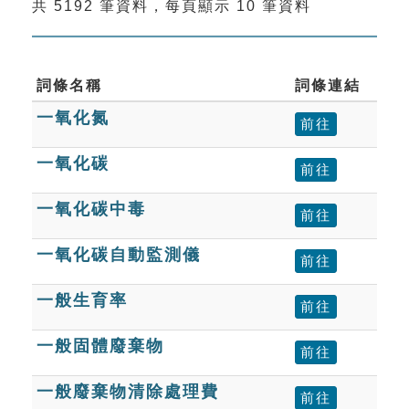
共 5192 筆資料，每頁顯示 10 筆資料
索引選單
知識索引
單字索引
詞條名稱
詞條連結
一氧化氮
生命大百科索引
前往
一氧化碳
前往
遊戲專區
一氧化碳中毒
前往
教學應用
一氧化碳自動監測儀
前往
貓頭鷹博士
一般生育率
前往
一般固體廢棄物
前往
一般廢棄物清除處理費
前往