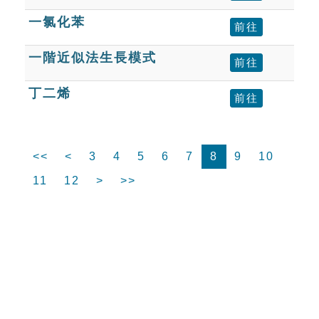
一氯化苯
前往
一階近似法生長模式
前往
丁二烯
前往
<<
<
3
4
5
6
7
8
9
10
11
12
>
>>