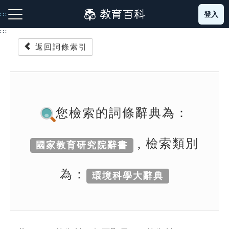
跳
登入
:::
到
主
:::
要
返回詞條索引
內
容
注音索引圖示
筆畫索引圖示
部首索引表圖示
您檢索的詞條辭典為：
, 檢索類別
國家教育研究院辭書
網站導覽
為：
環境科學大辭典
生字詞彙表
成語故事