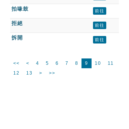
拍喙鼓
前往
拒絕
前往
拆開
前往
<<
<
4
5
6
7
8
9
10
11
12
13
>
>>