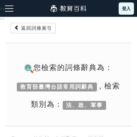
跳
登入
:::
到
主
:::
要
返回詞條索引
內
容
注音索引圖示
筆畫索引圖示
部首索引表圖示
您檢索的詞條辭典為：
, 檢索
教育部臺灣台語常用詞辭典
網站導覽
類別為：
法、政、軍事
生字詞彙表
成語故事