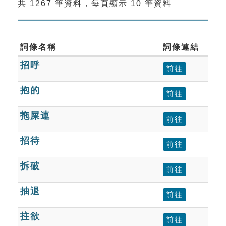
共 1267 筆資料，每頁顯示 10 筆資料
索引選單
知識索引
單字索引
詞條名稱
詞條連結
招呼
生命大百科索引
前往
抱的
前往
遊戲專區
拖屎連
前往
教學應用
招待
前往
貓頭鷹博士
拆破
前往
抽退
前往
拄欲
前往