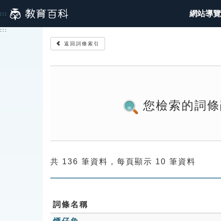
跳
網站導覽
:::
到
主
:::
要
返回詞條索引
內
容
您檢索的詞條
共 136 筆資料，每頁顯示 10 筆資料
詞條名稱