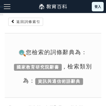
跳
登入
:::
到
主
:::
要
返回詞條索引
內
容
注音索引圖示
筆畫索引圖示
部首索引表圖示
您檢索的詞條辭典為：
, 檢索類別
國家教育研究院辭書
網站導覽
為：
資訊與通信術語辭典
生字詞彙表
成語故事