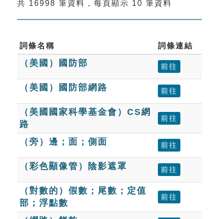
共 16998 筆資料，每頁顯示 10 筆資料
索引選單
知識索引
單字索引
詞條名稱
詞條連結
（美國）國防部
生命大百科索引
前往
（美國）國防部網路
前往
遊戲專區
（美國國家科學基金會）CS網
教學應用
前往
路
（旁）邊；面；側面
貓頭鷹博士
前往
（彩色顯像管）陰影遮罩
前往
（對數的）假數；尾數；定值
前往
部；浮點數