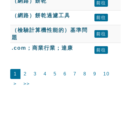
（網路）餅乾
前往
（網路）餅乾過濾工具
前往
（檢驗計算機性能的）基準問
前往
題
.com；商業行業；達康
前往
1
2
3
4
5
6
7
8
9
10
>
>>