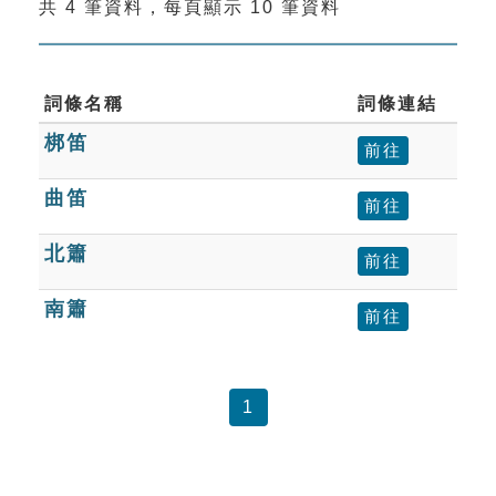
共 4 筆資料，每頁顯示 10 筆資料
索引選單
知識索引
單字索引
詞條名稱
詞條連結
梆笛
生命大百科索引
前往
曲笛
前往
遊戲專區
北簫
前往
教學應用
南簫
前往
貓頭鷹博士
1