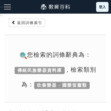
跳
登入
:::
到
主
:::
要
返回詞條索引
內
容
注音索引圖示
筆畫索引圖示
部首索引表圖示
您檢索的詞條辭典為：
, 檢索類別
傳統民族樂器資料庫
網站導覽
為：
吹奏樂器 - 國樂笛簫類
生字詞彙表
成語故事