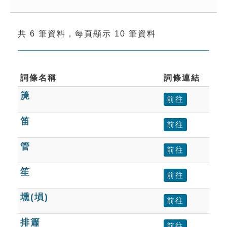
索引選單
知識索引
共 6 筆資料，每頁顯示 10 筆資料
單字索引
生命大百科索引
詞條名稱
詞條連結
遊戲專區
箎
前往
笛
教學應用
前往
管
貓頭鷹博士
前往
笙
前往
壎(塤)
前往
排簫
前往