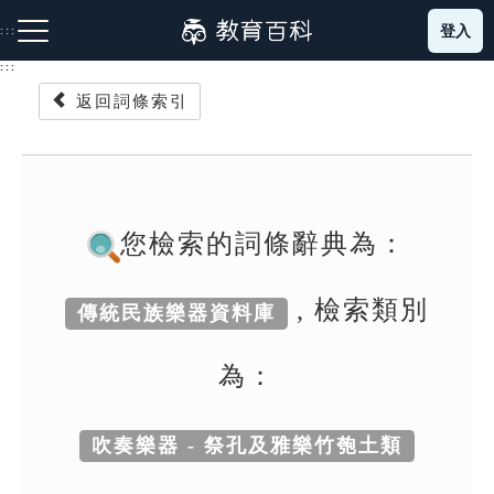
跳
登入
:::
到
主
:::
要
返回詞條索引
內
容
注音索引圖示
筆畫索引圖示
部首索引表圖示
您檢索的詞條辭典為：
, 檢索類別
傳統民族樂器資料庫
網站導覽
為：
生字詞彙表
吹奏樂器 - 祭孔及雅樂竹匏土類
成語故事