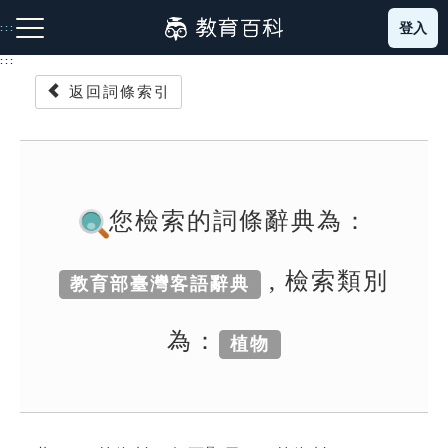
跳
登入
:::
到
主
:::
要
返回詞條索引
內
容
注音索引圖示
筆畫索引圖示
部首索引表圖示
您檢索的詞條辭典為：
, 檢索類別
教育部臺灣客語辭典
網站導覽
為：
植物
生字詞彙表
成語故事