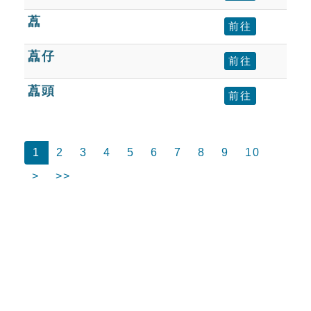
藠
前往
藠仔
前往
藠頭
前往
1
2
3
4
5
6
7
8
9
10
>
>>