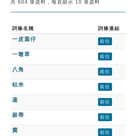
共 604 筆資料，每頁顯示 10 筆資料
索引選單
知識索引
單字索引
詞條名稱
詞條連結
一皮葉仔
生命大百科索引
前往
一墩草
前往
遊戲專區
八角
前往
教學應用
秥米
前往
貓頭鷹博士
递
前往
㪐蒂
前往
蕒
前往