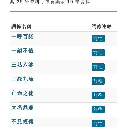
共 26 筆資料，每頁顯示 10 筆資料
索引選單
知識索引
單字索引
詞條名稱
詞條連結
一呼百諾
生命大百科索引
前往
一錢不值
前往
遊戲專區
三姑六婆
前往
教學應用
三教九流
前往
貓頭鷹博士
亡命之徒
前往
大名鼎鼎
前往
不見經傳
前往