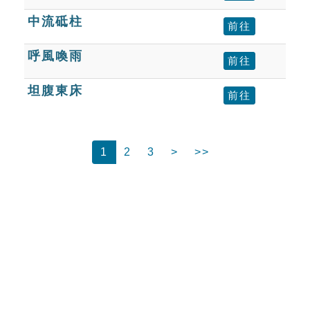
中流砥柱
前往
呼風喚雨
前往
坦腹東床
前往
1
2
3
>
>>