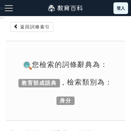
跳
登入
:::
到
主
:::
要
返回詞條索引
內
容
注音索引圖示
筆畫索引圖示
部首索引表圖示
您檢索的詞條辭典為：
, 檢索類別為：
教育部成語典
網站導覽
身分
生字詞彙表
成語故事