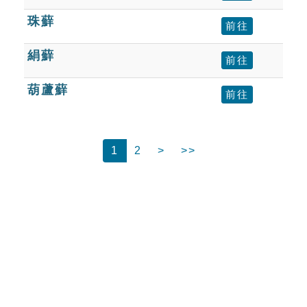
珠蘚
前往
絹蘚
前往
葫蘆蘚
前往
1
2
>
>>