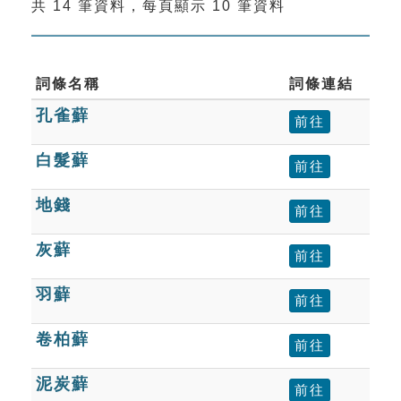
共 14 筆資料，每頁顯示 10 筆資料
索引選單
知識索引
單字索引
詞條名稱
詞條連結
孔雀蘚
生命大百科索引
前往
白髮蘚
前往
遊戲專區
地錢
前往
教學應用
灰蘚
前往
貓頭鷹博士
羽蘚
前往
卷柏蘚
前往
泥炭蘚
前往