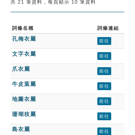
共 21 筆資料，每頁顯示 10 筆資料
索引選單
知識索引
單字索引
詞條名稱
詞條連結
孔梅衣屬
生命大百科索引
前往
文字衣屬
前往
遊戲專區
爪衣屬
前往
教學應用
牛皮葉屬
前往
貓頭鷹博士
地圖衣屬
前往
珊瑚枝屬
前往
島衣屬
前往