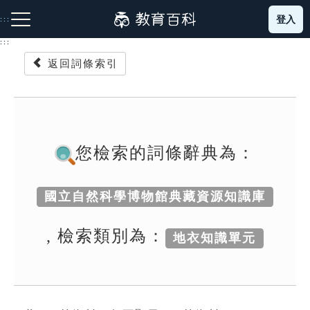
跳
登入
:::
到
主
:::
要
返回詞條索引
內
容
注音索引圖示
筆畫索引圖示
部首索引表圖示
您檢索的詞條辭典為：
國立自然科學博物館典藏資源知識庫
網站導覽
, 檢索類別為：
地衣知識單元
生字詞彙表
成語故事