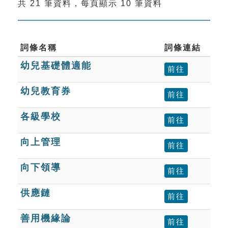
共 21 筆資料，每頁顯示 10 筆資料
索引選單
知識索引
單字索引
詞條名稱
詞條連結
幼兒基礎體適能
生命大百科索引
前往
幼兒教育券
前往
遊戲專區
各級學校
前往
教學應用
向上管理
前往
貓頭鷹博士
向下領導
前往
供應鏈
前往
善用機緣論
前往