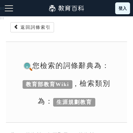
跳
登入
:::
到
主
:::
要
返回詞條索引
內
容
注音索引圖示
筆畫索引圖示
部首索引表圖示
您檢索的詞條辭典為：
, 檢索類別
教育部教育Wiki
網站導覽
為：
生涯規劃教育
生字詞彙表
成語故事