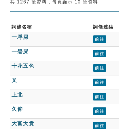
共 1267 筆資料，每頁顯示 10 筆資料
索引選單
知識索引
單字索引
詞條名稱
詞條連結
一垺屎
生命大百科索引
前往
一礐屎
前往
遊戲專區
十花五色
前往
教學應用
叉
前往
貓頭鷹博士
上北
前往
久仰
前往
大富大貴
前往