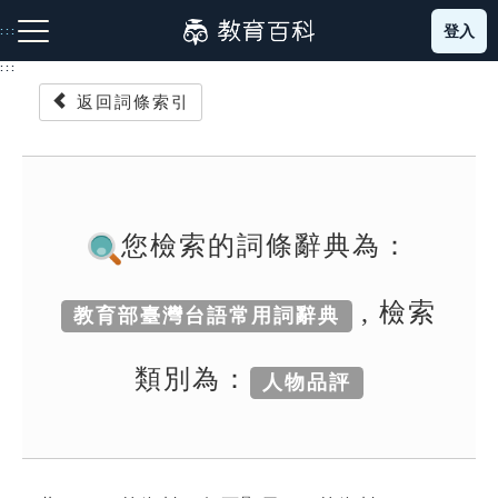
跳
登入
:::
到
主
:::
要
返回詞條索引
內
容
注音索引圖示
筆畫索引圖示
部首索引表圖示
您檢索的詞條辭典為：
, 檢索
教育部臺灣台語常用詞辭典
網站導覽
類別為：
人物品評
生字詞彙表
成語故事