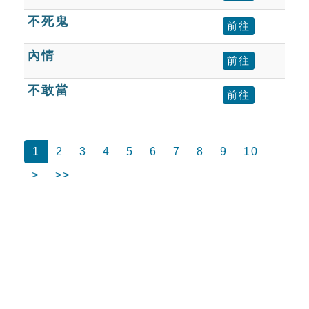
不死鬼
前往
內情
前往
不敢當
前往
1
2
3
4
5
6
7
8
9
10
>
>>