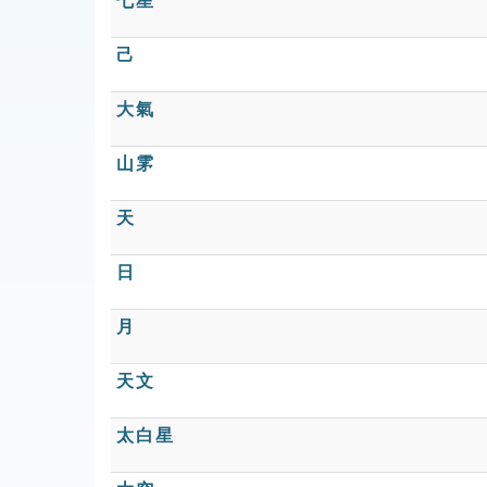
七星
己
大氣
山雺
天
日
月
天文
太白星