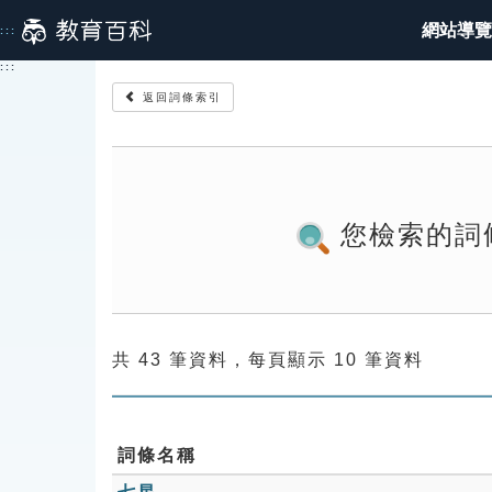
跳
網站導覽
:::
到
主
:::
要
返回詞條索引
內
容
您檢索的詞
共 43 筆資料，每頁顯示 10 筆資料
詞條名稱