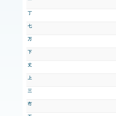
一
丁
七
万
下
丈
上
三
冇