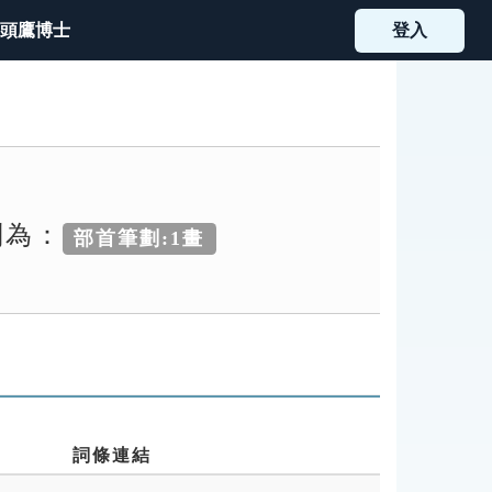
頭鷹博士
登入
別為：
部首筆劃:1畫
詞條連結