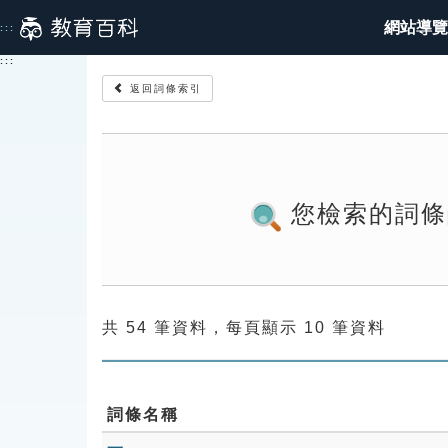
跳
網站導覽
:::
到
主
:::
要
返回詞條索引
內
容
您檢索的詞條
共 54 筆資料，每頁顯示 10 筆資料
詞條名稱