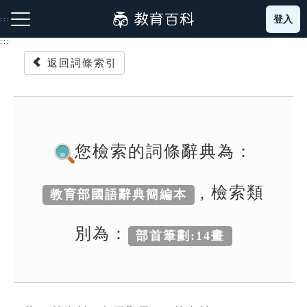
跳
登入
:::
到
主
:::
要
返回詞條索引
內
容
注音索引圖示
筆畫索引圖示
部首索引表圖示
您檢索的詞條辭典為：
, 檢索類
教育部國語辭典簡編本
網站導覽
別為：
部首筆劃:14畫
生字詞彙表
成語故事