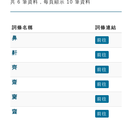
共 6 筆資料，每頁顯示 10 筆資料
索引選單
知識索引
單字索引
詞條名稱
詞條連結
鼻
生命大百科索引
前往
鼾
前往
遊戲專區
齊
前往
教學應用
齋
前往
貓頭鷹博士
齎
前往
齏
前往