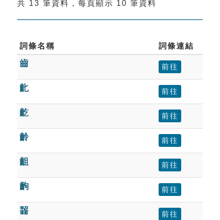
共 13 筆資料，每頁顯示 10 筆資料
索引選單
知識索引
單字索引
詞條名稱
詞條連結
齒
生命大百科索引
前往
齔
前往
遊戲專區
齕
前往
教學應用
齡
前往
貓頭鷹博士
齟
前往
齣
前往
齧
前往