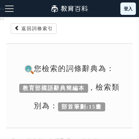
跳
登入
:::
到
主
:::
要
返回詞條索引
內
容
注音索引圖示
筆畫索引圖示
部首索引表圖示
您檢索的詞條辭典為：
, 檢索類
教育部國語辭典簡編本
網站導覽
別為：
部首筆劃:15畫
生字詞彙表
成語故事