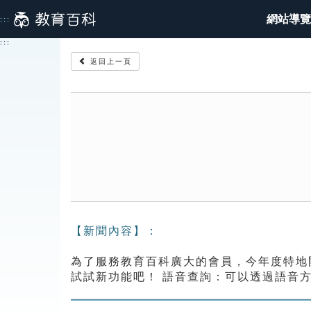
跳
網站導覽
:::
到
主
:::
要
返回上一頁
內
容
【新聞內容】：
為了服務教育百科廣大的會員，今年度特地
試試新功能吧！ 語音查詢：可以透過語音