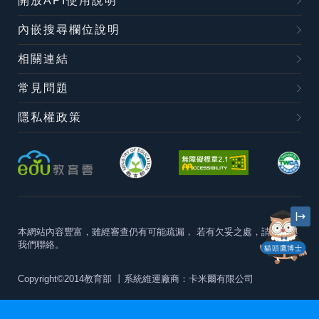
開放API使用說明
內嵌搜尋欄位說明
相關連結
常見問題
隱私權政策
本網站內容豐富，雖經審查仍有可能疏漏，
若有欠妥之處，請隨時與
我們聯絡。
貓頭鷹博士
Copyright©2014教育部
丨系統維運廠商：卡米爾有限公司
本站建議最佳瀏覽器版本為
Chrome 63+、Firefox57+、Edge79+及