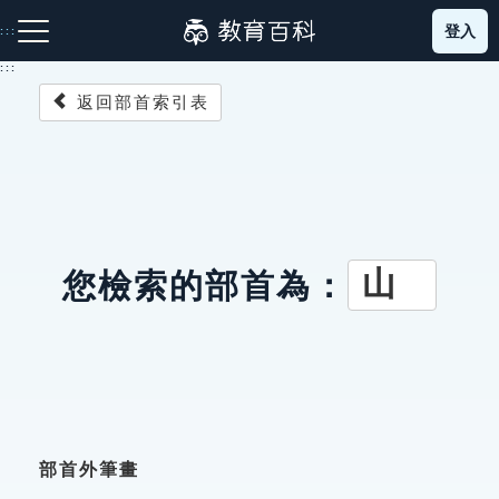
跳
登入
:::
到
主
:::
要
返回部首索引表
內
容
注音索引圖示
筆畫索引圖示
部首索引表圖示
山
您檢索的部首為：
網站導覽
生字詞彙表
成語故事
部首外筆畫