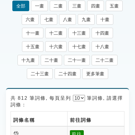
索引選單
全部
一畫
二畫
三畫
四畫
五畫
知識索引
六畫
七畫
八畫
九畫
十畫
單字索引
十一畫
十二畫
十三畫
十四畫
生命大百科索引
十五畫
十六畫
十七畫
十八畫
遊戲專區
十九畫
二十畫
二十一畫
二十二畫
教學應用
二十三畫
二十四畫
更多筆畫
貓頭鷹博士
共 812 筆詞條, 每頁呈列
筆
詞條, 請選擇
詞條：
詞條名稱
前往詞條
岱
前往