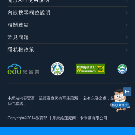
開放API使用說明
內嵌搜尋欄位說明
相關連結
常見問題
隱私權政策
本網站內容豐富，雖經審查仍有可能疏漏，
若有欠妥之處，請隨時與
我們聯絡。
貓頭鷹博士
Copyright©2014教育部
丨系統維運廠商：卡米爾有限公司
本站建議最佳瀏覽器版本為
Chrome 63+、Firefox57+、Edge79+及