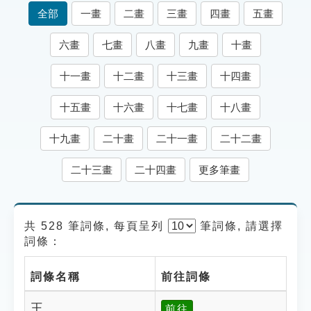
索引選單
全部
一畫
二畫
三畫
四畫
五畫
知識索引
六畫
七畫
八畫
九畫
十畫
單字索引
十一畫
十二畫
十三畫
十四畫
生命大百科索引
十五畫
十六畫
十七畫
十八畫
遊戲專區
十九畫
二十畫
二十一畫
二十二畫
教學應用
二十三畫
二十四畫
更多筆畫
貓頭鷹博士
共 528 筆詞條, 每頁呈列
筆
詞條, 請選擇
詞條：
詞條名稱
前往詞條
王
前往