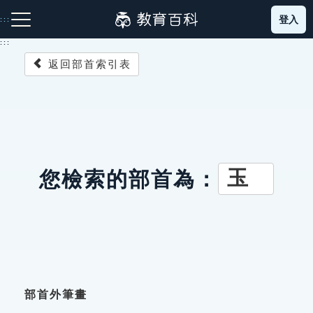
跳
登入
:::
到
主
:::
要
返回部首索引表
內
容
注音索引圖示
筆畫索引圖示
部首索引表圖示
玉
您檢索的部首為：
網站導覽
生字詞彙表
成語故事
部首外筆畫