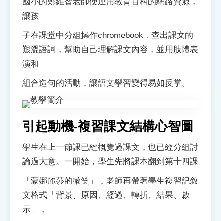
國小的鄭維智老師便運用教育百科的網路資源，
索引選單
讓孩
知識索引
子在課堂中分組操作chromebook，查出課文的
單字索引
艱澀語詞，幫助自己理解課文內容，並用肢體表
生命大百科索引
演和
組合造句的活動，讓語文學習變得易如反掌。
遊戲專區
教學應用
引起動機-複習課文結構心智圖
貓頭鷹博士
學生在上一節課已經概覽過課文，也已經分組討
論過大意。一開始，學生先將課本翻到第十四課
「蒙娜麗莎的微笑」，老師再帶著學生複習記敘
文格式「背景、原因、經過、轉折、結果、啟
示」，