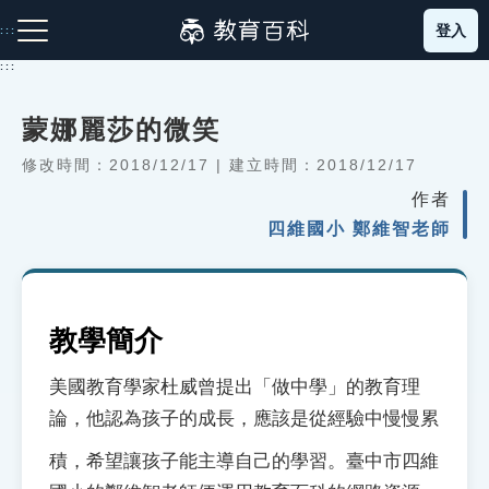
跳
登入
:::
到
主
:::
要
內
蒙娜麗莎的微笑
容
注音索引圖示
筆畫索引圖示
部首索引表圖示
修改時間：2018/12/17 | 建立時間：2018/12/17
作者
四維國小 鄭維智老師
網站導覽
教學簡介
美國教育學家杜威曾提出「做中學」的教育理
生字詞彙表
論，他認為孩子的成長，應該是從經驗中慢慢累
成語故事
積，希望讓孩子能主導自己的學習。臺中市四維