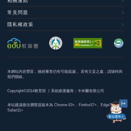
相關連結
常見問題
隱私權政策
本網站內容豐富，雖經審查仍有可能疏漏，
若有欠妥之處，請隨時與
我們聯絡。
Copyright©2014教育部
丨系統維運廠商：卡米爾有限公司
本站建議最佳瀏覽器版本為
Chrome 63+、Firefox57+、Edge79+及
Safari11+
貓頭鷹博士