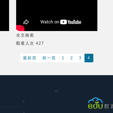
全文檢索
觀看人次 427
最前頁
前一頁
1
2
3
4
:::