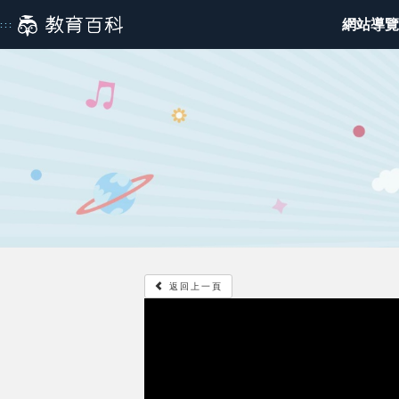
跳
網站導覽
:::
到
主
:::
要
內
容
返回上一頁