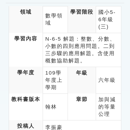
索引選單
領域
學習階段
國小5-
數學領
知識索引
6年級
域
(三)
單字索引
生命大百科索引
學習內容
N-6-5 解題：整數、分數、
小數的四則應用問題。二到
三步驟的應用解題。含使用
遊戲專區
概數協助解題。
教學應用
學年度
109學
年級
年度上
六年級
貓頭鷹博士
學期
教科書版本
章節
加與減
翰林
的等量
公理
投稿人
李振豪