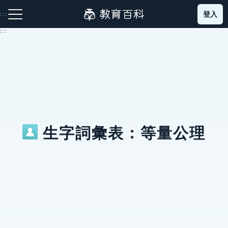
跳
登入
:::
到
主
:::
要
內
容
注音索引圖示
筆畫索引圖示
部首索引表圖示
生字詞彙表：等量公理
網站導覽
生字詞彙表
成語故事