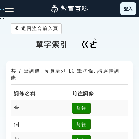
跳
登入
:::
到
主
:::
要
返回注音輸入頁
內
容
注音索引圖示
筆畫索引圖示
部首索引表圖示
ㄍㄜ
單字索引
共 7 筆詞條, 每頁呈列 10 筆詞條, 請選擇詞
條：
詞條名稱
前往詞條
網站導覽
合
前往
生字詞彙表
個
前往
成語故事