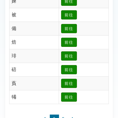
婢
前往
索引選單
知識索引
被
前往
單字索引
備
前往
生命大百科索引
焙
前往
遊戲專區
琲
前往
教學應用
碚
前往
貓頭鷹博士
萯
前往
犕
前往