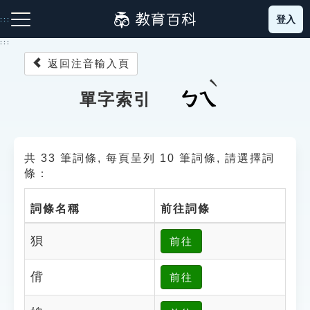
跳
登入
:::
到
主
:::
要
返回注音輸入頁
內
容
注音索引圖示
筆畫索引圖示
部首索引表圖示
ㄅㄟ
單字索引
共 33 筆詞條, 每頁呈列 10 筆詞條, 請選擇詞
條：
詞條名稱
前往詞條
網站導覽
狽
前往
生字詞彙表
偝
前往
成語故事