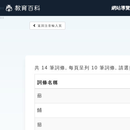
跳
網站導覽
:::
到
主
:::
要
返回注音輸入頁
內
容
共 14 筆詞條, 每頁呈列 10 筆詞條, 
詞條名稱
蔀
餔
篰