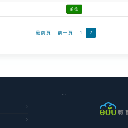
前往
最前頁
前一頁
1
2
:::