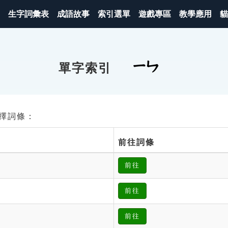
生字詞彙表
成語故事
索引選單
遊戲專區
教學應用
貓
ㄧㄣ
單字索引
請選擇詞條：
前往詞條
前往
前往
前往