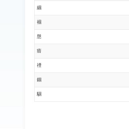
絪
裀
慇
瘖
禋
銦
駰