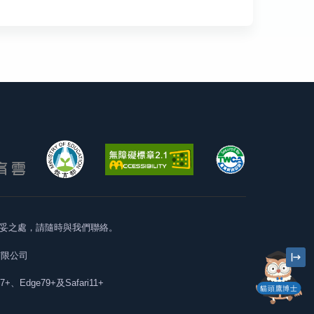
妥之處，請隨時與我們聯絡。
有限公司
57+、Edge79+及Safari11+
貓頭鷹博士