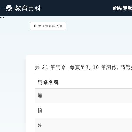
跳
網站導覽
:::
到
主
:::
要
返回注音輸入頁
內
容
共 21 筆詞條, 每頁呈列 10 筆詞條, 
詞條名稱
堙
愔
湮