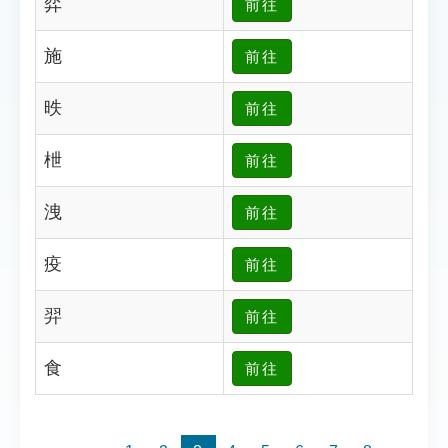
弈
前往
索引選單
知識索引
施
前往
單字索引
昳
前往
生命大百科索引
枻
前往
遊戲專區
洩
前往
教學應用
疫
前往
貓頭鷹博士
羿
前往
食
前往