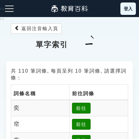
跳
登入
:::
到
主
:::
要
返回注音輸入頁
內
容
注音索引圖示
筆畫索引圖示
部首索引表圖示
ㄧ
單字索引
共 110 筆詞條, 每頁呈列 10 筆詞條, 請選擇詞
條：
詞條名稱
前往詞條
網站導覽
奕
前往
生字詞彙表
帟
前往
成語故事