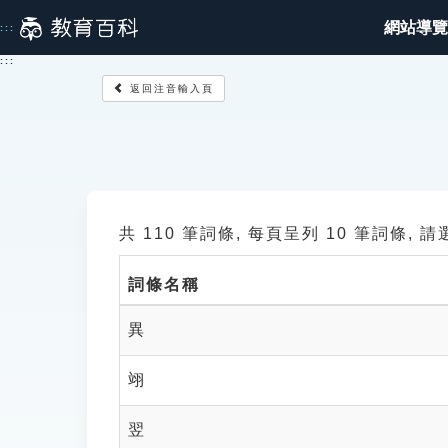
跳
網站導覽
:::
到
主
:::
要
返回注音輸入頁
內
容
共 110 筆詞條, 每頁呈列 10 筆詞條, 
詞條名稱
異
翊
翌