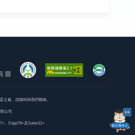
妥之處，請隨時與我們聯絡。
有限公司
57+、Edge79+及Safari11+
貓頭鷹博士