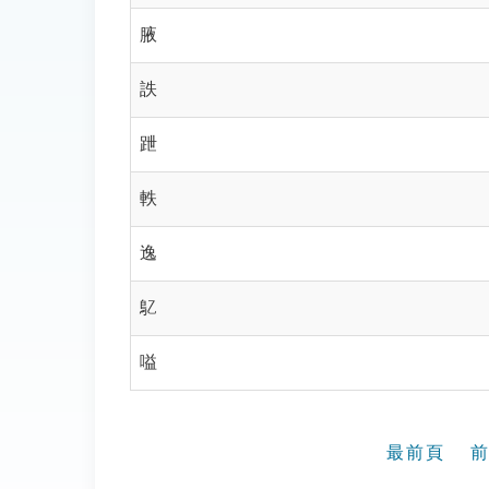
腋
詄
跇
軼
逸
鳦
嗌
最前頁