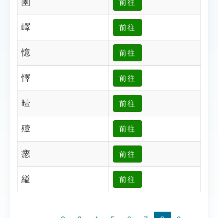
圛
前往
索引選單
知識索引
嶧
前往
單字索引
憶
前往
生命大百科索引
懌
前往
遊戲專區
曀
前往
教學應用
殪
前往
貓頭鷹博士
瘱
前往
縊
前往