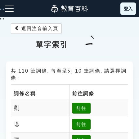
跳
登入
:::
到
主
:::
要
返回注音輸入頁
內
容
注音索引圖示
筆畫索引圖示
部首索引表圖示
ㄧ
單字索引
共 110 筆詞條, 每頁呈列 10 筆詞條, 請選擇詞
條：
詞條名稱
前往詞條
網站導覽
劓
前往
生字詞彙表
噫
前往
成語故事